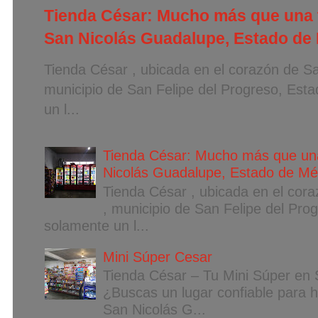
Tienda César: Mucho más que una 
San Nicolás Guadalupe, Estado de
Tienda César , ubicada en el corazón de S
municipio de San Felipe del Progreso, Est
un l...
Tienda César: Mucho más que una
Nicolás Guadalupe, Estado de Mé
Tienda César , ubicada en el cor
, municipio de San Felipe del Pro
solamente un l...
Mini Súper Cesar
Tienda César – Tu Mini Súper en
¿Buscas un lugar confiable para h
San Nicolás G...